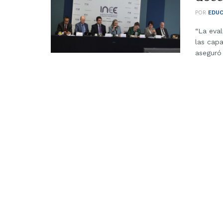
POR
EDUC
“La eva
las cap
aseguró l