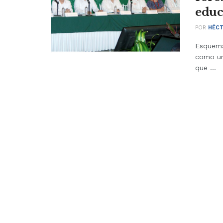
educ
POR
HÉCT
Esquema
como un
que ...