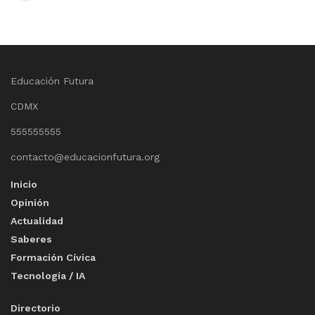
Educación Futura
CDMX
555555555
contacto@educacionfutura.org
Inicio
Opinión
Actualidad
Saberes
Formación Cívica
Tecnología / IA
Directorio