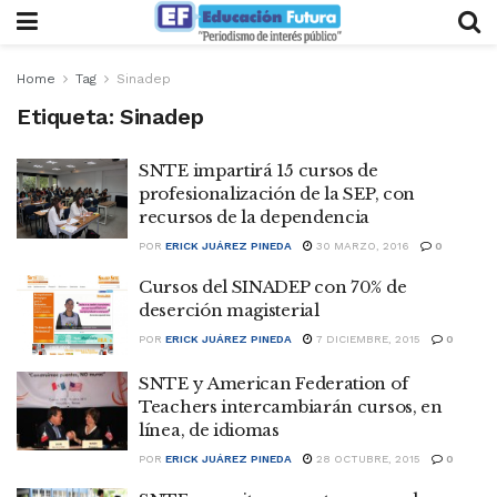
Home
Tag
Sinadep
Etiqueta:
Sinadep
SNTE impartirá 15 cursos de
profesionalización de la SEP, con
recursos de la dependencia
POR
ERICK JUÁREZ PINEDA
30 MARZO, 2016
0
Cursos del SINADEP con 70% de
deserción magisterial
POR
ERICK JUÁREZ PINEDA
7 DICIEMBRE, 2015
0
SNTE y American Federation of
Teachers intercambiarán cursos, en
línea, de idiomas
POR
ERICK JUÁREZ PINEDA
28 OCTUBRE, 2015
0