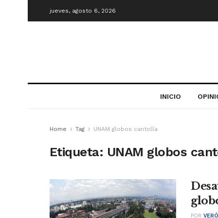
jueves, agosto 6, 2026
INICIO
OPIN
Home
Tag
UNAM globos cantolla
Etiqueta:
UNAM globos cant
Desa
glob
POR
VERÓ