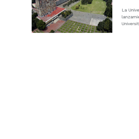
La Univ
lanzami
Universit