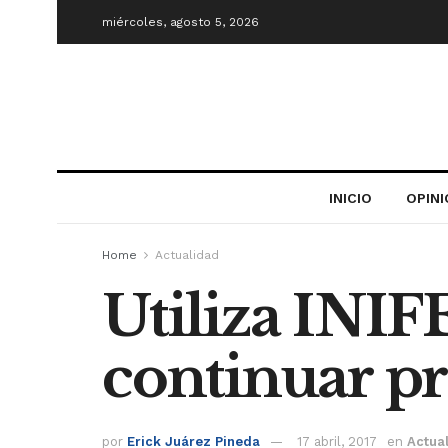
miércoles, agosto 5, 2026
INICIO
OPIN
Home
Actualidad
Utiliza INIF
continuar pr
por
Erick Juárez Pineda
17 abril, 2017
en
Actua