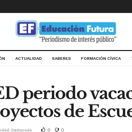
IÓN
ACTUALIDAD
SABERES
FORMACIÓN CÍVICA
ED periodo vacac
oyectos de Escue
0
0
lidad
,
Destacada