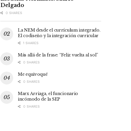
Delgado
0 SHARES
La NEM desde el currículum integrado.
El codiseño y la integración curricular
1 SHARES
Más allá de la frase: “Feliz vuelta al sol”
0 SHARES
Me equivoqué
0 SHARES
Marx Arriaga, el funcionario
incómodo de la SEP
0 SHARES