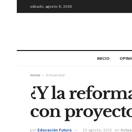
sábado, agosto 8, 2026
INICIO
OPIN
Home
Actualidad
¿Y la reform
con proyecto
por
Educación Futura
20 agosto, 2013
en
Actua