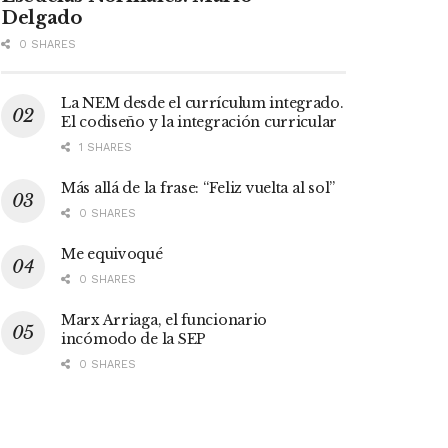
Delgado
0 SHARES
La NEM desde el currículum integrado.
El codiseño y la integración curricular
1 SHARES
Más allá de la frase: “Feliz vuelta al sol”
0 SHARES
Me equivoqué
0 SHARES
Marx Arriaga, el funcionario
incómodo de la SEP
0 SHARES