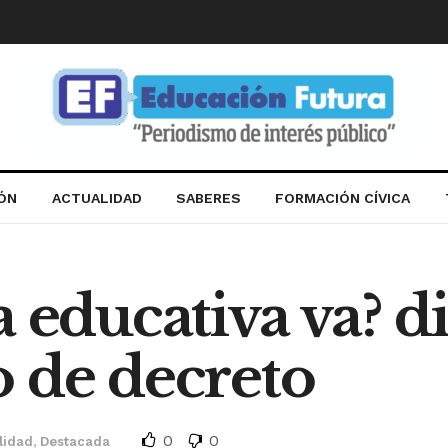
IÓN
ACTUALIDAD
SABERES
FORMACIÓN CÍVICA
a educativa va? 
 de decreto
0
0
lidad
,
Destacada