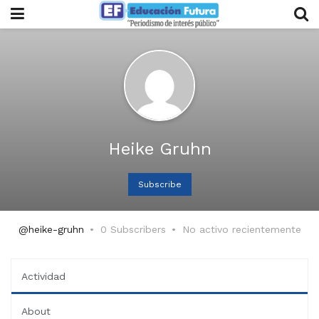
Heike Gruhn
Subscribe
@heike-gruhn
0 Subscribers
No activo recientemente
Actividad
About