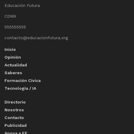
Educación Futura
CDMX
555555555
contacto@educacionfutura.org
Inicio
Opinión
Actualidad
Saberes
Formación Cívica
Tecnología / IA
Directorio
Nosotros
Contacto
Publicidad
Apoya a EF