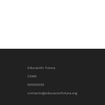
Educación Futura
CDMX
555555555
contacto@educacionfutura.org