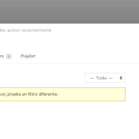
No activo recientemente
ers
Playlist
0
— Todo —
r, prueba un filtro diferente.