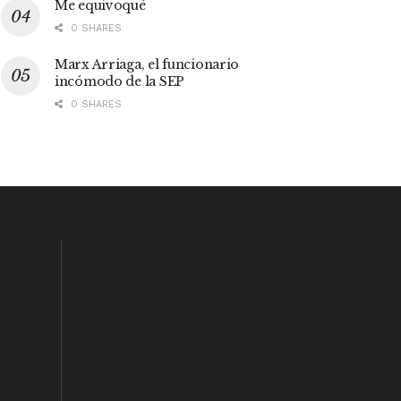
Me equivoqué
0 SHARES
Marx Arriaga, el funcionario
incómodo de la SEP
0 SHARES