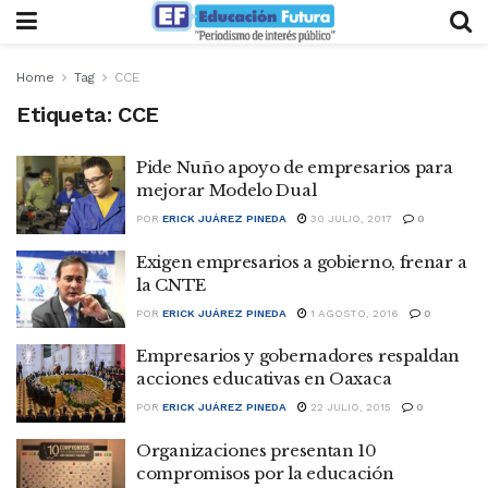
Home
Tag
CCE
Etiqueta:
CCE
Pide Nuño apoyo de empresarios para
mejorar Modelo Dual
POR
ERICK JUÁREZ PINEDA
30 JULIO, 2017
0
Exigen empresarios a gobierno, frenar a
la CNTE
POR
ERICK JUÁREZ PINEDA
1 AGOSTO, 2016
0
Empresarios y gobernadores respaldan
acciones educativas en Oaxaca
POR
ERICK JUÁREZ PINEDA
22 JULIO, 2015
0
Organizaciones presentan 10
compromisos por la educación