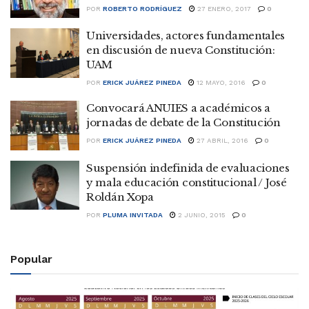
POR
ROBERTO RODRÍGUEZ
27 ENERO, 2017
0
Universidades, actores fundamentales
en discusión de nueva Constitución:
UAM
POR
ERICK JUÁREZ PINEDA
12 MAYO, 2016
0
Convocará ANUIES a académicos a
jornadas de debate de la Constitución
POR
ERICK JUÁREZ PINEDA
27 ABRIL, 2016
0
Suspensión indefinida de evaluaciones
y mala educación constitucional / José
Roldán Xopa
POR
PLUMA INVITADA
2 JUNIO, 2015
0
Popular