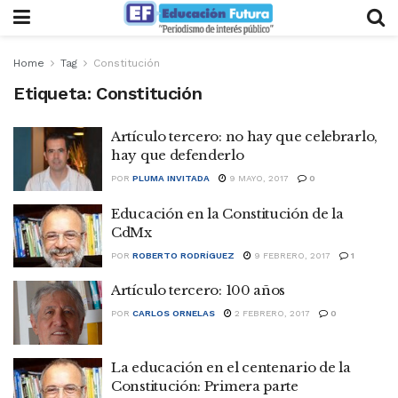
Home
Tag
Constitución
Etiqueta:
Constitución
Artículo tercero: no hay que celebrarlo,
hay que defenderlo
POR
PLUMA INVITADA
9 MAYO, 2017
0
Educación en la Constitución de la
CdMx
POR
ROBERTO RODRÍGUEZ
9 FEBRERO, 2017
1
Artículo tercero: 100 años
POR
CARLOS ORNELAS
2 FEBRERO, 2017
0
La educación en el centenario de la
Constitución: Primera parte