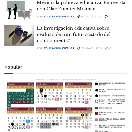
México: la pobreza educativa. Entrevista
con Olac Fuentes Molinar
POR
EDUCACIÓN FUTURA
6 JULIO, 2014
0
La investigación educativa sobre
evaluación: ¿un futuro estado del
conocimiento?
POR
EDUCACIÓN FUTURA
27 MAYO, 2014
0
Popular