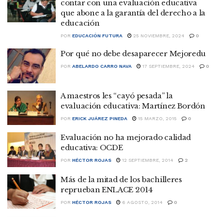
contar con una evaluación educativa
que abone a la garantía del derecho a la
educación
POR
EDUCACIÓN FUTURA
25 NOVIEMBRE, 2024
0
Por qué no debe desaparecer Mejoredu
POR
ABELARDO CARRO NAVA
17 SEPTIEMBRE, 2024
0
A maestros les “cayó pesada” la
evaluación educativa: Martínez Bordón
POR
ERICK JUÁREZ PINEDA
15 MARZO, 2015
0
Evaluación no ha mejorado calidad
educativa: OCDE
POR
HÉCTOR ROJAS
12 SEPTIEMBRE, 2014
2
Más de la mitad de los bachilleres
reprueban ENLACE 2014
POR
HÉCTOR ROJAS
6 AGOSTO, 2014
0