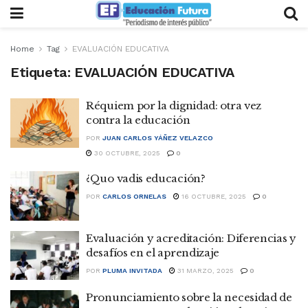
Home
Tag
EVALUACIÓN EDUCATIVA
Etiqueta:
EVALUACIÓN EDUCATIVA
Réquiem por la dignidad: otra vez
contra la educación
POR
JUAN CARLOS YÁÑEZ VELAZCO
30 OCTUBRE, 2025
0
¿Quo vadis educación?
POR
CARLOS ORNELAS
16 OCTUBRE, 2025
0
Evaluación y acreditación: Diferencias y
desafíos en el aprendizaje
POR
PLUMA INVITADA
31 MARZO, 2025
0
Pronunciamiento sobre la necesidad de