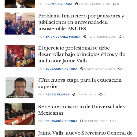
POR
PLUMA INVITADA
20 DICIEMBRE, 2016
0
Problema financiero por pensiones y
jubilaciones en universidades,
insostenible: ANUIES
POR
ERICK JUÁREZ PINEDA
7 DICIEMBRE, 2015
1
El ejercicio profesional se debe
desarrollar bajo principios éticos y de
inclusión: Jaime Valls
POR
EDUCACIÓN FUTURA
8 SEPTIEMBRE, 2015
1
¿Una nueva etapa para la educación
superior?
POR
PEDRO FLORES
7 MAYO, 2015
0
Se reúne consorcio de Universidades
Mexicanas
POR
EDUCACIÓN FUTURA
31 ENERO, 2015
0
Jaime Valls, nuevo Secretario General de