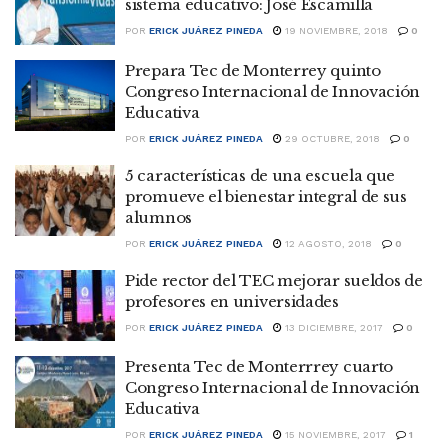
sistema educativo: José Escamilla
POR
ERICK JUÁREZ PINEDA
19 NOVIEMBRE, 2018
0
Prepara Tec de Monterrey quinto
Congreso Internacional de Innovación
Educativa
POR
ERICK JUÁREZ PINEDA
29 OCTUBRE, 2018
0
5 características de una escuela que
promueve el bienestar integral de sus
alumnos
POR
ERICK JUÁREZ PINEDA
12 AGOSTO, 2018
0
Pide rector del TEC mejorar sueldos de
profesores en universidades
POR
ERICK JUÁREZ PINEDA
13 DICIEMBRE, 2017
0
Presenta Tec de Monterrrey cuarto
Congreso Internacional de Innovación
Educativa
POR
ERICK JUÁREZ PINEDA
15 NOVIEMBRE, 2017
1