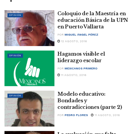
Coloquio de la Maestría en
OPINIÓN
educación Básica de la UPN
en Puerto Vallarta
POR
MIGUEL ÁNGEL PÉREZ
12 AGOSTO, 2016
Hagamos visible el
OPINIÓN
liderazgo escolar
POR
MEXICANOS PRIMERO
11 AGOSTO, 2016
Modelo educativo:
OPINIÓN
Bondades y
contradicciones (parte 2)
POR
PEDRO FLORES
11 AGOSTO, 2016