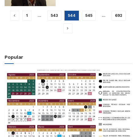
1
…
543
544
545
…
692
Popular