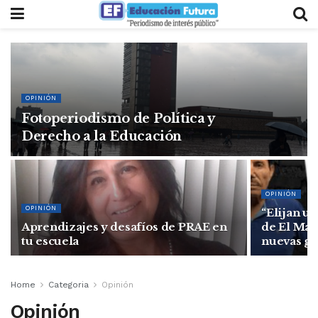
OPINIÓN
Fotoperiodismo de Política y
Derecho a la Educación
OPINIÓN
OPINIÓN
“Elijan un
Aprendizajes y desafíos de PRAE en
de El Mayo
tu escuela
nuevas g
Home
Categoria
Opinión
Opinión