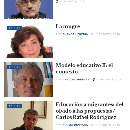
10 AGOSTO, 2016
La mugre
OPINIÓN
POR
BLANCA HEREDIA
10 AGOSTO, 2016
Modelo educativo II: el
OPINIÓN
contexto
POR
CARLOS ORNELAS
10 AGOSTO, 2016
Educación a migrantes: del
OPINIÓN
olvido a las propuestas /
Carlos Rafael Rodríguez
POR
PLUMA INVITADA
10 AGOSTO, 2016