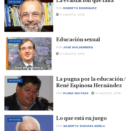
La evaluación que falta
OPINIÓN
POR
ROBERTO RODRÍGUEZ
11 AGOSTO, 2016
Educación sexual
OPINIÓN
POR
JOSÉ WOLDENBERG
11 AGOSTO, 2016
La pugna por la educación /
OPINIÓN
René Espinosa Hernández
POR
PLUMA INVITADA
10 AGOSTO, 2016
Lo que está en juego
OPINIÓN
POR
GILBERTO GUEVARA NIEBLA