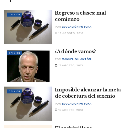
Regreso a clases: mal
OPINIÓN
comienzo
POR
EDUCACIÓN FUTURA
19 AGOSTO, 2013
¿A dónde vamos?
OPINIÓN
POR
MANUEL GIL ANTÓN
17 AGOSTO, 2013
Imposible alcanzar la meta
OPINIÓN
de cobertura del sexenio
POR
EDUCACIÓN FUTURA
15 AGOSTO, 2013