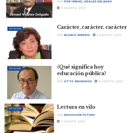
POR
POR ISMAEL VIDALES DELGADO
11 AGOSTO, 2013
Carácter, carácter, carácter
OPINIÓN
POR
BLANCA HEREDIA
9 AGOSTO, 2013
¿Qué significa hoy
OPINIÓN
educación pública?
POR
OTTO GRANADOS
9 AGOSTO, 2013
Lectura en vilo
OPINIÓN
POR
EDUCACIÓN FUTURA
7 AGOSTO, 2013