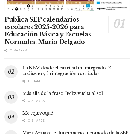
Publica SEP calendarios
escolares 2025-2026 para
Educación Básica y Escuelas
Normales: Mario Delgado
0 SHARES
La NEM desde el currículum integrado. El
codiseño y la integración curricular
1 SHARES
Más allá de la frase: “Feliz vuelta al sol”
0 SHARES
Me equivoqué
0 SHARES
Marx Arriaga, el funcionario incómodo de la SEP