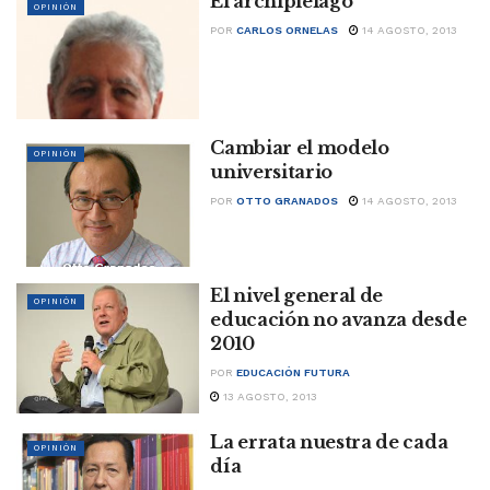
El archipiélago
OPINIÓN
POR
CARLOS ORNELAS
14 AGOSTO, 2013
Cambiar el modelo
OPINIÓN
universitario
POR
OTTO GRANADOS
14 AGOSTO, 2013
El nivel general de
OPINIÓN
educación no avanza desde
2010
POR
EDUCACIÓN FUTURA
13 AGOSTO, 2013
La errata nuestra de cada
OPINIÓN
día