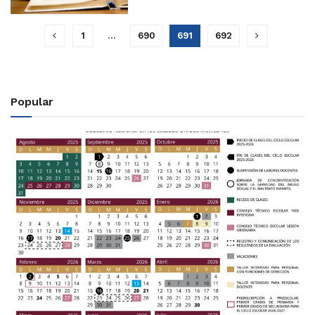
1
…
690
691
692
Popular