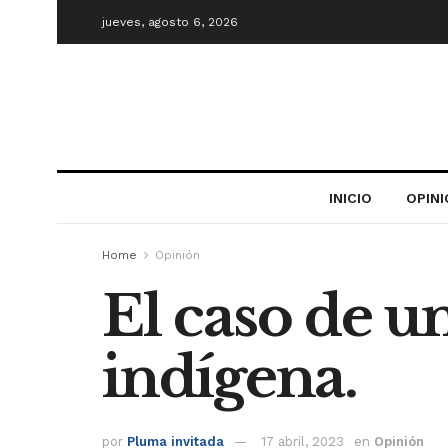
jueves, agosto 6, 2026
INICIO
OPIN
Home
Opinión
El caso de u
indígena.
por
Pluma invitada
17 abril, 2023
en
Opinión