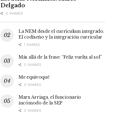
Delgado
0 SHARES
La NEM desde el currículum integrado.
El codiseño y la integración curricular
1 SHARES
Más allá de la frase: “Feliz vuelta al sol”
0 SHARES
Me equivoqué
0 SHARES
Marx Arriaga, el funcionario
incómodo de la SEP
0 SHARES