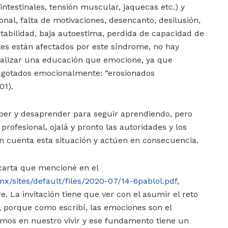
intestinales, tensión muscular, jaquecas etc.) y
nal, falta de motivaciones, desencanto, desilusión,
itabilidad, baja autoestima, perdida de capacidad de
tes están afectados por este síndrome, no hay
ealizar una educación que emocione, ya que
agotados emocionalmente: “erosionados
01).
ber y desaprender para seguir aprendiendo, pero
rofesional, ojalá y pronto las autoridades y los
n cuenta esta situación y actúen en consecuencia.
a carta que mencioné en el
mx/sites/default/files/2020-07/14-6pablol.pdf
,
e. La invitación tiene que ver con el asumir el reto
porque como escribí, las emociones son el
os en nuestro vivir y ese fundamento tiene un