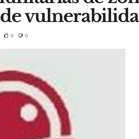
de vulnerabilid
0
0