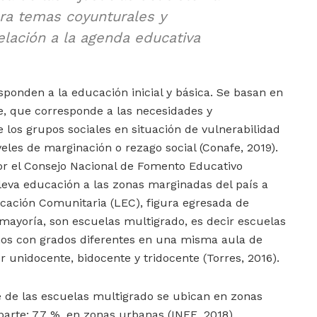
era temas coyunturales y
elación a la agenda educativa
ponden a la educación inicial y básica. Se basan en
, que corresponde a las necesidades y
e los grupos sociales en situación de vulnerabilidad
eles de marginación o rezago social (Conafe, 2019).
or el Consejo Nacional de Fomento Educativo
lleva educación a las zonas marginadas del país a
ucación Comunitaria (LEC), figura egresada de
 mayoría, son escuelas multigrado, es decir escuelas
os con grados diferentes en una misma aula de
 unidocente, bidocente y tridocente (Torres, 2016).
e de las escuelas multigrado se ubican en zonas
parte: 7.7 %, en zonas urbanas (INEE, 2018).