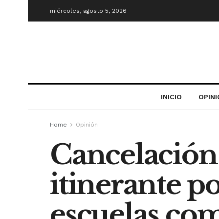
miércoles, agosto 5, 2026
INICIO
OPIN
Home
Opinión
Cancelación 
itinerante p
escuelas com