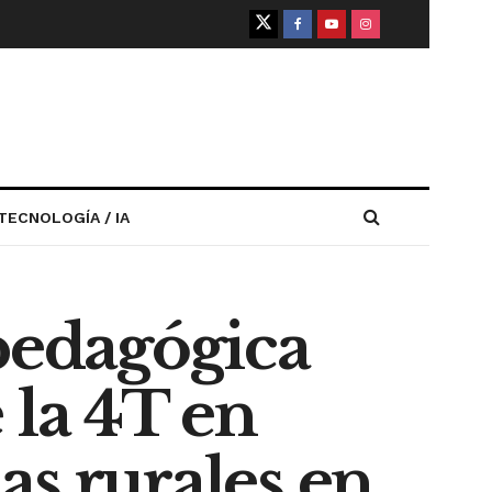
TECNOLOGÍA / IA
 pedagógica
 la 4T en
as rurales en