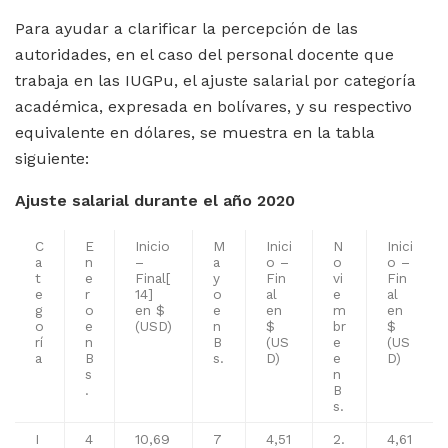
Para ayudar a clarificar la percepción de las
autoridades, en el caso del personal docente que
trabaja en las IUGPu, el ajuste salarial por categoría
académica, expresada en bolívares, y su respectivo
equivalente en dólares, se muestra en la tabla
siguiente:
Ajuste salarial durante el año 2020
C
E
Inicio
M
Inici
N
Inici
a
n
–
a
o –
o
o –
t
e
Final
[
y
Fin
vi
Fin
e
r
14]
o
al
e
al
g
o
en $
e
en
m
en
o
e
(USD)
n
$
br
$
rí
n
B
(US
e
(US
a
B
s.
D)
e
D)
s
n
.
B
s.
I
4
10,69
7
4,51
2.
4,61