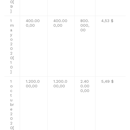
0
[
9
]
1
400.00
400.00
800.
4,53 $
m
0,00
0,00
000,
a
00
y
o
2
0
2
0
[
1
0
]
1
1.200.0
1.200.0
2.40
5,49 $
o
00,00
00,00
0.00
c
0,00
t
u
br
e
2
0
2
0
[