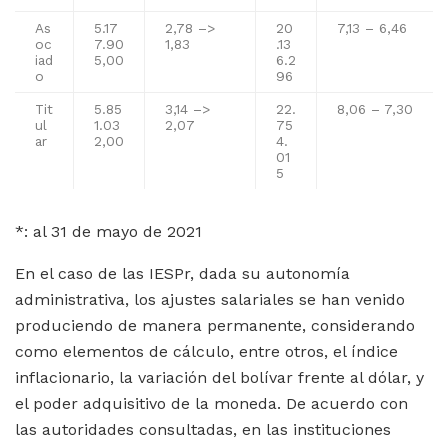
As
5.17
2,78 –>
20
7,13 – 6,46
oc
7.90
1,83
.13
iad
5,00
6.2
o
96
Tit
5.85
3,14 –>
22.
8,06 – 7,30
ul
1.03
2,07
75
ar
2,00
4.
01
5
*: al 31 de mayo de 2021
En el caso de las IESPr, dada su autonomía
administrativa, los ajustes salariales se han venido
produciendo de manera permanente, considerando
como elementos de cálculo, entre otros, el índice
inflacionario, la variación del bolívar frente al dólar, y
el poder adquisitivo de la moneda. De acuerdo con
las autoridades consultadas, en las instituciones