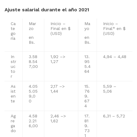
Ajuste salarial durante el año 2021
Ca
Mar
Inicio –
Ma
Inicio –
te
zo
Final en $
yo
Final* en $
go
(USD)
(USD)
en
en
ría
Bs.
Bs.
In
3.58
1,92 –>
13.
4,94 – 4,48
str
8.54
1,27
95
uc
7,00
5.4
to
64
r
As
4.05
2,17 –>
15.
5,59 –
ist
5.05
1,44
76
5,06
en
9,0
9.
te
0
67
4
Ag
4.58
2,46 –>
17.
6,31 – 5,72
re
2.21
1,62
81
ga
6,00
9.
do
73
1