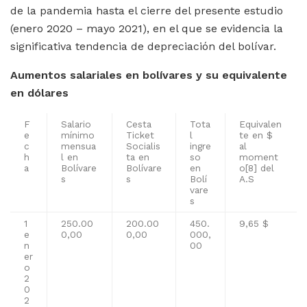
de la pandemia hasta el cierre del presente estudio
(enero 2020 – mayo 2021), en el que se evidencia la
significativa tendencia de depreciación del bolívar.
Aumentos salariales en bolívares y su equivalente
en dólares
F
Salario
Cesta
Tota
Equivalen
e
mínimo
Ticket
l
te en $
c
mensua
Socialis
ingre
al
h
l en
ta en
so
moment
a
Bolívare
Bolívare
en
o
[8]
del
s
s
Bolí
A.S
vare
s
1
250.00
200.00
450.
9,65 $
e
0,00
0,00
000,
n
00
er
o
2
0
2