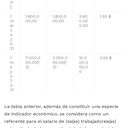
11
]
1
1.800.0
1.800.0
3.60
1,93 $
m
00,00
00,00
0.00
ar
0,00
z
o
2
0
21
1
7.000.0
3.000.0
10.0
3,54 $
m
00,00
[1
00,00
[1
00.0
a
2]
3]
00,0
y
0
o
2
0
21
La tabla anterior, además de constituir una especie
de indicador económico, se considera como un
referente para el salario de los(as) trabajadores(as)