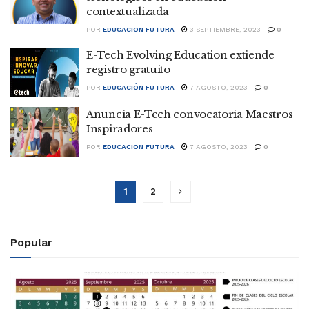
contextualizada
POR
EDUCACIÓN FUTURA
3 SEPTIEMBRE, 2023
0
E-Tech Evolving Education extiende
registro gratuito
POR
EDUCACIÓN FUTURA
7 AGOSTO, 2023
0
Anuncia E-Tech convocatoria Maestros
Inspiradores
POR
EDUCACIÓN FUTURA
7 AGOSTO, 2023
0
1
2
Popular