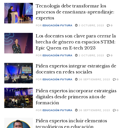
Tecnología debe transformar los
procesos de enseñanza-aprendizaje:
expertos
POR
EDUCACIÓN FUTURA
3 OCTUBRE, 2023
0
Los docentes son clave para cerrar la
brecha de género en espacios STEM:
Epic Queen en E-tech 2023
POR
EDUCACIÓN FUTURA
2 OCTUBRE, 2023
0
Piden expertos integrar estrategias de
docentes en redes sociales
POR
EDUCACIÓN FUTURA
26 SEPTIEMBRE, 2023
0
Piden expertos incorporar estrategias
digitales desde primeros años de
formación
POR
EDUCACIÓN FUTURA
26 SEPTIEMBRE, 2023
0
Piden expertos incluir elementos
tecnológicos en educación