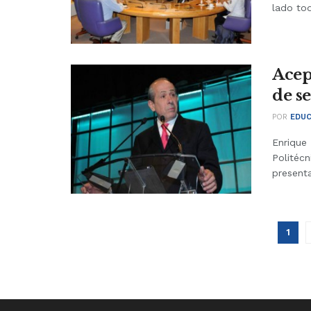
lado tod
Acep
de se
POR
EDUC
Enrique 
Politécn
presenta
1