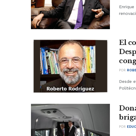
Enrique
renovaci
El co
Desp
cong
POR
ROBE
Desde el
Politécn
Dona
brig
POR
EDUC