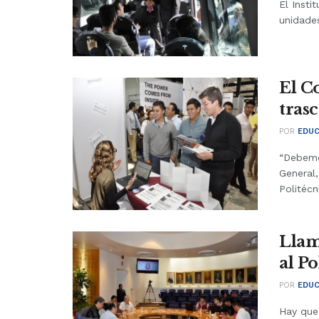
El Insti
unidades
El C
tras
POR
EDUC
“Debemo
General
Politécni
Llam
al P
POR
EDUC
Hay que 