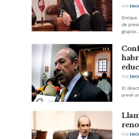
POR
ERIC
Enrique
de pres
grupos .
Conf
habr
educ
POR
ERIC
El direc
prevé un
Llam
reno
POR
ERIC