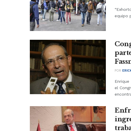
“Exhorto
equipo p
Cong
part
Fass
POR
ERIC
Enrique
el Congr
encontra
Enfr
ingr
trab