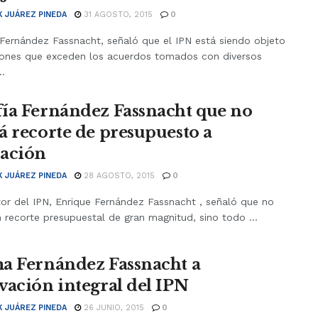
K JUÁREZ PINEDA
31 AGOSTO, 2015
0
 Fernández Fassnacht, señaló que el IPN está siendo objeto
iones que exceden los acuerdos tomados con diversos
..
ía Fernández Fassnacht que no
á recorte de presupuesto a
ación
K JUÁREZ PINEDA
28 AGOSTO, 2015
0
tor del IPN, Enrique Fernández Fassnacht , señaló que no
 recorte presupuestal de gran magnitud, sino todo ...
a Fernández Fassnacht a
vación integral del IPN
K JUÁREZ PINEDA
26 JUNIO, 2015
0