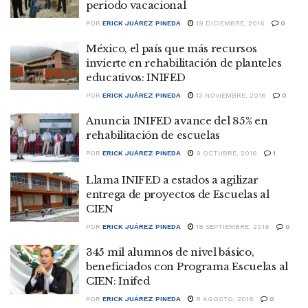
periodo vacacional
POR
ERICK JUÁREZ PINEDA
19 DICIEMBRE, 2016
0
México, el país que más recursos
invierte en rehabilitación de planteles
educativos: INIFED
POR
ERICK JUÁREZ PINEDA
13 NOVIEMBRE, 2016
0
Anuncia INIFED avance del 85% en
rehabilitación de escuelas
POR
ERICK JUÁREZ PINEDA
9 OCTUBRE, 2016
1
Llama INIFED a estados a agilizar
entrega de proyectos de Escuelas al
CIEN
POR
ERICK JUÁREZ PINEDA
18 SEPTIEMBRE, 2016
0
345 mil alumnos de nivel básico,
beneficiados con Programa Escuelas al
CIEN: Inifed
POR
ERICK JUÁREZ PINEDA
8 AGOSTO, 2016
0