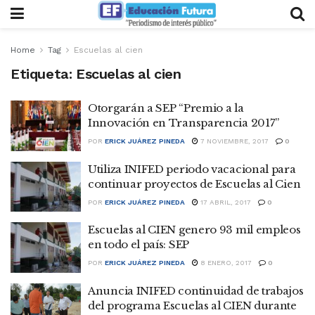
Home
Tag
Escuelas al cien
Etiqueta:
Escuelas al cien
Otorgarán a SEP “Premio a la
Innovación en Transparencia 2017”
POR
ERICK JUÁREZ PINEDA
7 NOVIEMBRE, 2017
0
Utiliza INIFED periodo vacacional para
continuar proyectos de Escuelas al Cien
POR
ERICK JUÁREZ PINEDA
17 ABRIL, 2017
0
Escuelas al CIEN genero 93 mil empleos
en todo el país: SEP
POR
ERICK JUÁREZ PINEDA
8 ENERO, 2017
0
Anuncia INIFED continuidad de trabajos
del programa Escuelas al CIEN durante