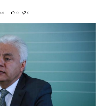
0
0
dad