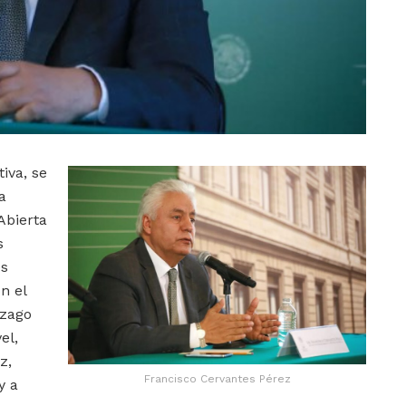
iva, se
a
Abierta
s
es
n el
ezago
el,
z,
Francisco Cervantes Pérez
y a