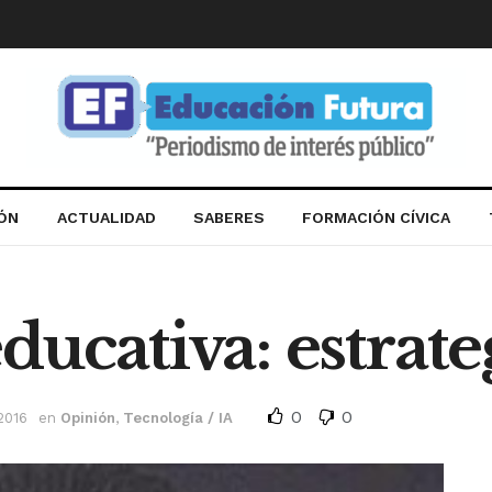
IÓN
ACTUALIDAD
SABERES
FORMACIÓN CÍVICA
ucativa: estrateg
0
0
2016
en
Opinión
,
Tecnología / IA