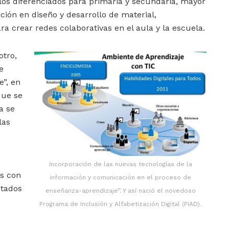
os diferenciados para primaria y secundaria, mayor
ción en diseño y desarrollo de material,
ara crear redes colaborativas en el aula y la escuela.
otro,
e
e”, en
ue se
a se
las
Incorporación de las nuevas tecnologías de la
os con
información y comunicación en el proceso de
ntados
enseñanza-aprendizaje”. Y así nació el novedoso
Programa de Inclusión y Alfabetización Digital (PIAD).