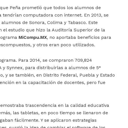
ique Peña prometió que todos los alumnos de
a tendrían computadora con internet. En 2013, se
 alumnos de Sonora, Colima y Tabasco. Este
 el estudio que hizo la Auditoría Superior de la
programa
MiCompu.MX
, no aportaba beneficios para
escompuestos, y otros eran poco utilizados.
programa. Para 2014, se compraron 709,824
 y Synnex, para distribuirlas a alumnos de 5°
, y se también, en Distrito Federal, Puebla y Estado
ención en la capacitación de docentes, pero fue
demostraba trascendencia en la calidad educativa
más, las tabletas, en poco tiempo se llenaron de
gaban fácilmente. Y se aplicaron estrategias
s, surgió la idea de cambiar el software de los