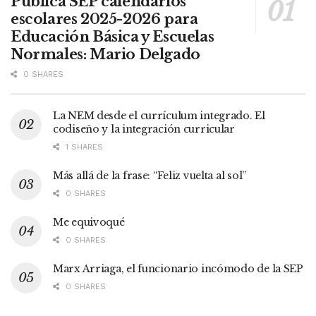
Publica SEP calendarios
escolares 2025-2026 para
Educación Básica y Escuelas
Normales: Mario Delgado
0 SHARES
La NEM desde el currículum integrado. El
codiseño y la integración curricular
1 SHARES
Más allá de la frase: “Feliz vuelta al sol”
0 SHARES
Me equivoqué
0 SHARES
Marx Arriaga, el funcionario incómodo de la SEP
0 SHARES