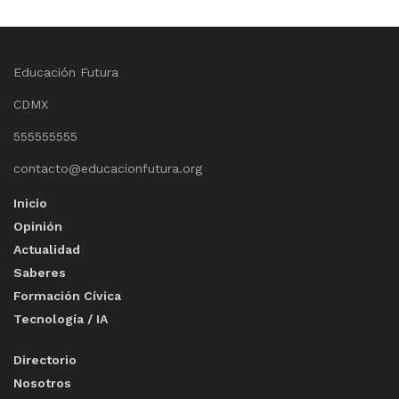
Educación Futura
CDMX
555555555
contacto@educacionfutura.org
Inicio
Opinión
Actualidad
Saberes
Formación Cívica
Tecnología / IA
Directorio
Nosotros