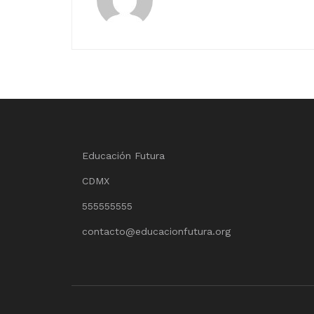
Educación Futura
CDMX
555555555
contacto@educacionfutura.org