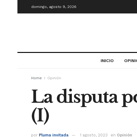
domingo, agosto 9, 2026
INICIO
OPIN
Home
Opinión
La disputa po
(I)
por
Pluma invitada
1 agosto, 2023
en
Opinión