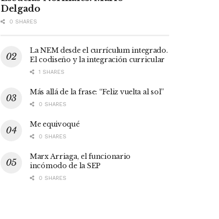
Delgado
0 SHARES
La NEM desde el currículum integrado.
El codiseño y la integración curricular
1 SHARES
Más allá de la frase: “Feliz vuelta al sol”
0 SHARES
Me equivoqué
0 SHARES
Marx Arriaga, el funcionario
incómodo de la SEP
0 SHARES