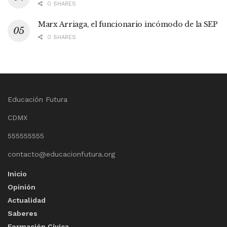
0 SHARES
Marx Arriaga, el funcionario incómodo de la SEP
0 SHARES
Educación Futura
CDMX
555555555
contacto@educacionfutura.org
Inicio
Opinión
Actualidad
Saberes
Formación Cívica