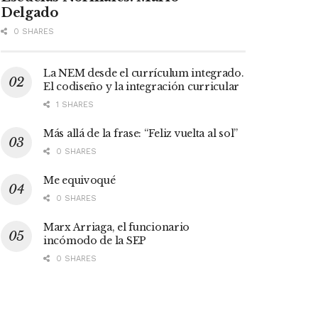
Delgado
0 SHARES
La NEM desde el currículum integrado.
El codiseño y la integración curricular
1 SHARES
Más allá de la frase: “Feliz vuelta al sol”
0 SHARES
Me equivoqué
0 SHARES
Marx Arriaga, el funcionario
incómodo de la SEP
0 SHARES