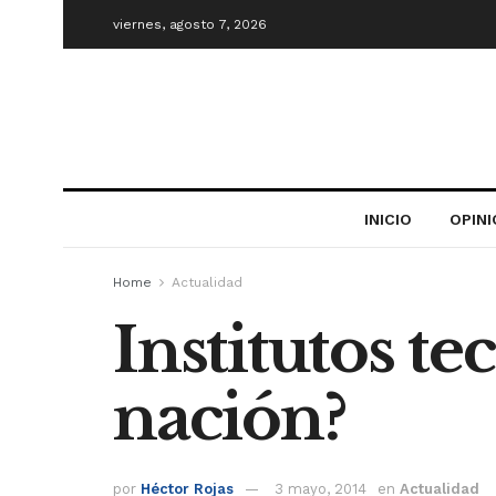
viernes, agosto 7, 2026
INICIO
OPIN
Home
Actualidad
Institutos te
nación?
por
Héctor Rojas
3 mayo, 2014
en
Actualidad