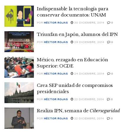
Indispensable la tecnología para
conservar documentos: UNAM
POR
HÉCTOR ROJAS
30 DICIEMBRE, 2014
0
Triunfan en Japón, alumnos del IPN
POR
HÉCTOR ROJAS
29 DICIEMBRE, 2014
0
México, rezagado en Educación
Superior: OCDE
POR
HÉCTOR ROJAS
24 DICIEMBRE, 2014
0
Crea SEP unidad de compromisos
presidenciales
POR
HÉCTOR ROJAS
22 DICIEMBRE, 2014
0
Realiza IPN, semana de
Ciberseguridad
POR
HÉCTOR ROJAS
22 DICIEMBRE, 2014
0