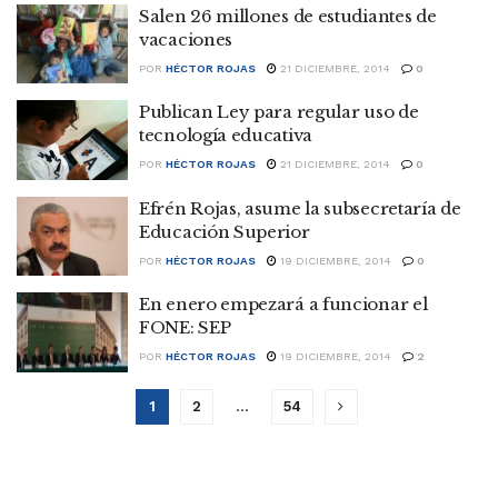
Salen 26 millones de estudiantes de
vacaciones
POR
HÉCTOR ROJAS
21 DICIEMBRE, 2014
0
Publican Ley para regular uso de
tecnología educativa
POR
HÉCTOR ROJAS
21 DICIEMBRE, 2014
0
Efrén Rojas, asume la subsecretaría de
Educación Superior
POR
HÉCTOR ROJAS
19 DICIEMBRE, 2014
0
En enero empezará a funcionar el
FONE: SEP
POR
HÉCTOR ROJAS
19 DICIEMBRE, 2014
2
1
2
…
54