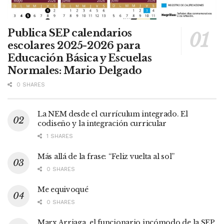
Publica SEP calendarios
escolares 2025-2026 para
Educación Básica y Escuelas
Normales: Mario Delgado
0 SHARES
La NEM desde el currículum integrado. El
codiseño y la integración curricular
1 SHARES
Más allá de la frase: “Feliz vuelta al sol”
0 SHARES
Me equivoqué
0 SHARES
Marx Arriaga, el funcionario incómodo de la SEP