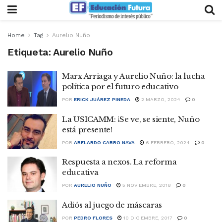
Home
Tag
Aurelio Nuño
Etiqueta:
Aurelio Nuño
Marx Arriaga y Aurelio Nuño: la lucha
política por el futuro educativo
POR
ERICK JUÁREZ PINEDA
2 MARZO, 2024
0
La USICAMM: ¡Se ve, se siente, Nuño
está presente!
POR
ABELARDO CARRO NAVA
6 FEBRERO, 2024
0
Respuesta a nexos. La reforma
educativa
POR
AURELIO NUÑO
5 NOVIEMBRE, 2018
0
Adiós al juego de máscaras
POR
PEDRO FLORES
10 DICIEMBRE, 2017
0