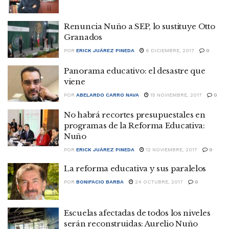
Renuncia Nuño a SEP, lo sustituye Otto
Granados
POR
ERICK JUÁREZ PINEDA
6 DICIEMBRE, 2017
0
Panorama educativo: el desastre que
viene
POR
ABELARDO CARRO NAVA
15 NOVIEMBRE, 2017
0
No habrá recortes presupuestales en
programas de la Reforma Educativa:
Nuño
POR
ERICK JUÁREZ PINEDA
12 NOVIEMBRE, 2017
0
La reforma educativa y sus paralelos
POR
BONIFACIO BARBA
24 OCTUBRE, 2017
0
Escuelas afectadas de todos los niveles
serán reconstruidas: Aurelio Nuño