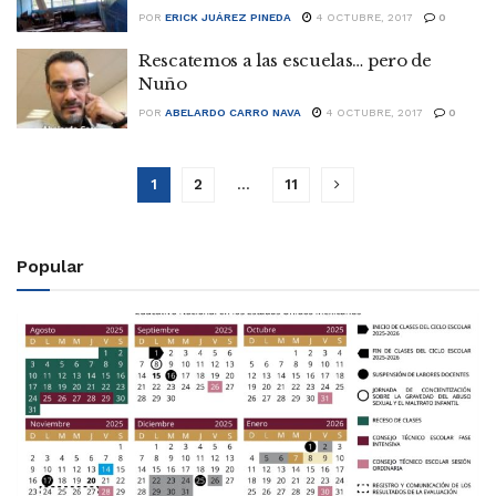
POR
ERICK JUÁREZ PINEDA
4 OCTUBRE, 2017
0
Rescatemos a las escuelas… pero de
Nuño
POR
ABELARDO CARRO NAVA
4 OCTUBRE, 2017
0
1
2
…
11
Popular