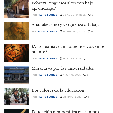
Pobreza: ¿ingresos altos con bajo
aprendizaje?
POR
PEDRO FLORES
30 AGOSTO, 2025
0
Analfabetismo y vergüenza a la baja
POR
PEDRO FLORES
19 AGOSTO, 2025
0
¿A las cuántas canciones nos volvemos
buenos?
POR
PEDRO FLORES
18 JULIO, 2025
0
Morena va por las universidades
POR
PEDRO FLORES
4 JUNIO, 2025
0
Los colores de la educación
POR
PEDRO FLORES
22 MAYO, 2025
0
Educación democrática en tiempos