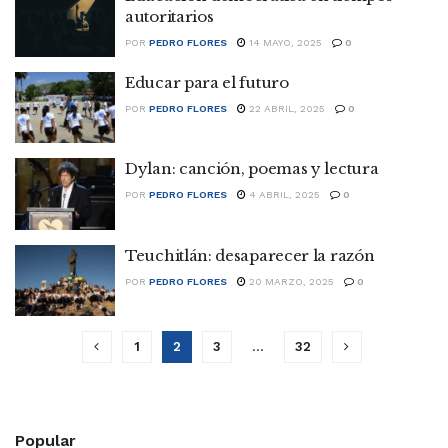
autoritarios
POR
PEDRO FLORES
14 MAYO, 2025
0
Educar para el futuro
POR
PEDRO FLORES
22 ABRIL, 2025
0
Dylan: canción, poemas y lectura
POR
PEDRO FLORES
4 ABRIL, 2025
0
Teuchitlán: desaparecer la razón
POR
PEDRO FLORES
20 MARZO, 2025
0
1
2
3
…
32
Popular