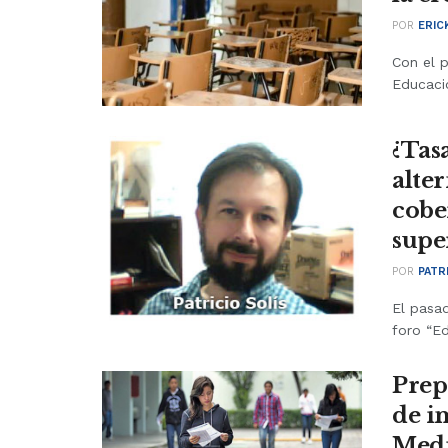
POR
ERIC
Con el p
Educació
¿Tasa
alte
cobe
supe
POR
PATR
El pasa
foro “Ed
Prep
de i
Medi