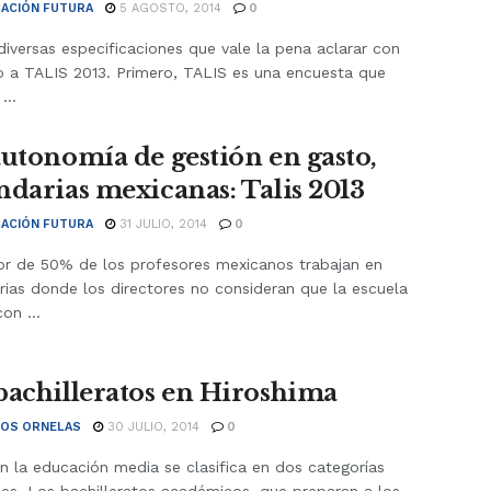
ACIÓN FUTURA
5 AGOSTO, 2014
0
diversas especificaciones que vale la pena aclarar con
o a TALIS 2013. Primero, TALIS es una encuesta que
...
autonomía de gestión en gasto,
ndarias mexicanas: Talis 2013
ACIÓN FUTURA
31 JULIO, 2014
0
or de 50% de los profesores mexicanos trabajan en
rias donde los directores no consideran que la escuela
on ...
bachilleratos en Hiroshima
OS ORNELAS
30 JULIO, 2014
0
n la educación media se clasifica en dos categorías