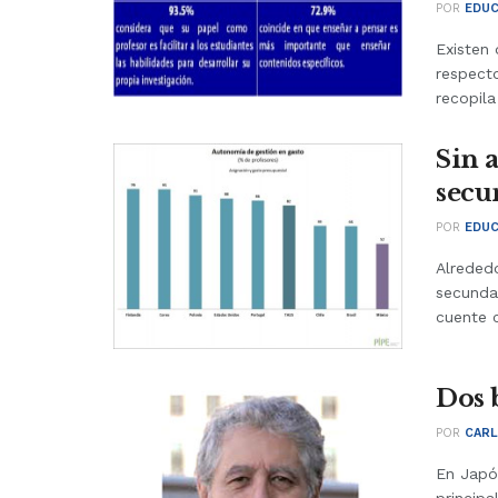
POR
EDUC
Existen 
respect
recopila 
Sin 
secu
POR
EDUC
Alreded
secunda
cuente c
Dos 
POR
CARL
En Japó