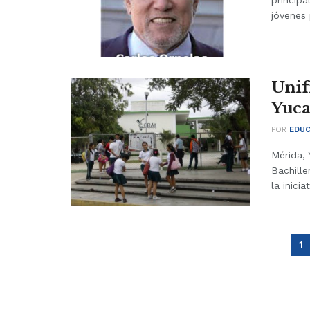
principa
jóvenes 
Unif
Yuca
POR
EDUC
Mérida, 
Bachille
la iniciat
1