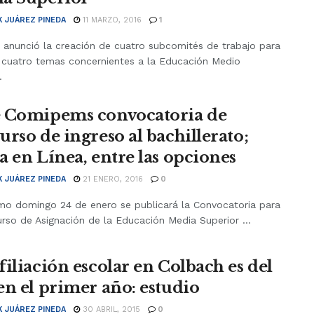
K JUÁREZ PINEDA
11 MARZO, 2016
1
 anunció la creación de cuatro subcomités de trabajo para
 cuatro temas concernientes a la Educación Medio
.
 Comipems convocatoria de
urso de ingreso al bachillerato;
a en Línea, entre las opciones
K JUÁREZ PINEDA
21 ENERO, 2016
0
imo domingo 24 de enero se publicará la Convocatoria para
rso de Asignación de la Educación Media Superior ...
filiación escolar en Colbach es del
en el primer año: estudio
K JUÁREZ PINEDA
30 ABRIL, 2015
0